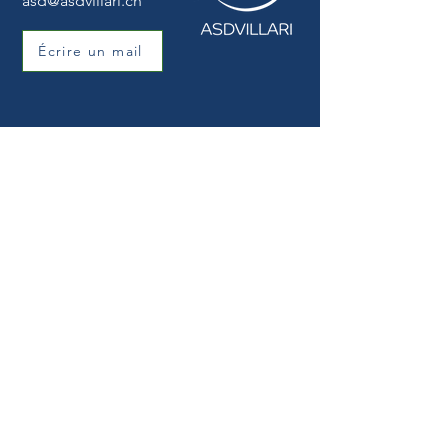
asd@asdvillari.ch
Écrire un mail
CONTACTS
ÉCOLES HES·SO
Tous les contacts
NOUS TROUVER