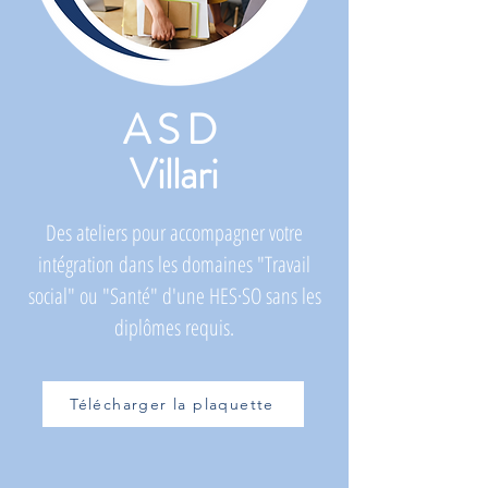
ASD
Villari
Des ateliers pour accompagner votre
intégration dans les domaines "Travail
social" ou "Santé" d'une HES·SO sans les
diplômes requis.
Télécharger la plaquette